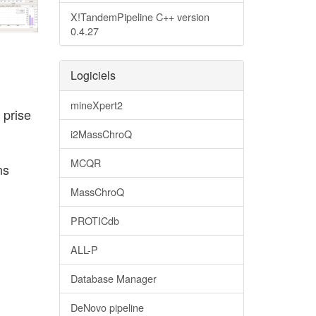
X!TandemPipeline C++ version
0.4.27
Logiciels
mineXpert2
 prise
i2MassChroQ
MCQR
ns
MassChroQ
PROTICdb
ALL-P
Database Manager
DeNovo pipeline