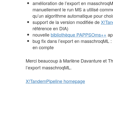
amélioration de l’export en masschroqML 
manuellement le run MS a utilisé comme 
qu’un algorithme automatique pour choisi
support de la version modifiée de
X!Ta
référence en DIA)
nouvelle
bibliothèque PAPPSOms++
app
bug fix dans l’export en masschroqML : 
en compte
Merci beaucoup à Marlène Davanture et Thi
l’export masschroqML.
X!TandemPipeline homepage