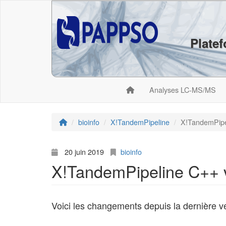
Plate
Analyses LC-MS/MS
bioinfo
X!TandemPipeline
X!TandemPipel
20 juin 2019
bioinfo
X!TandemPipeline C++ 
Voici les changements depuis la dernière v