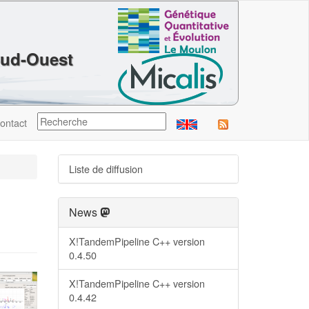
Sud-Ouest
ontact
Liste de diffusion
News
X!TandemPipeline C++ version
0.4.50
X!TandemPipeline C++ version
0.4.42