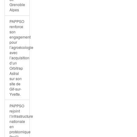
Grenoble
Alpes
PAPPSO
renforce
son
engagement
pour
l’agroécologie
avec
l’acquisition
d’un
Orbitrap
Astral
sur son
site de
Gif-sur-
Yvette.
PAPPSO
rejoint
l’infrastructure
nationale
en
protéomique
ProFI.