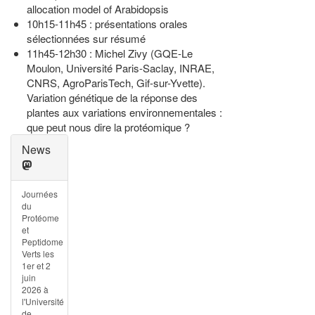
allocation model of Arabidopsis
10h15-11h45 : présentations orales
sélectionnées sur résumé
11h45-12h30 : Michel Zivy (GQE-Le
Moulon, Université Paris-Saclay, INRAE,
CNRS, AgroParisTech, Gif-sur-Yvette).
Variation génétique de la réponse des
plantes aux variations environnementales :
que peut nous dire la protéomique ?
News
Journées
du
Protéome
et
Peptidome
Verts les
1er et 2
juin
2026 à
l'Université
de