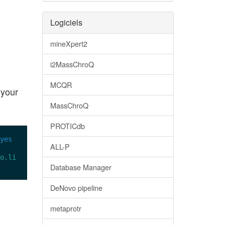
Logiciels
mineXpert2
i2MassChroQ
MCQR
 your
MassChroQ
PROTICdb
yes
ALL-P
o.li
Database Manager
DeNovo pipeline
metaprotr