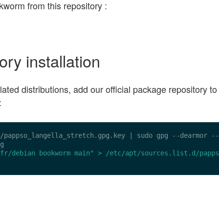
worm from this repository :
y installation
lated distributions, add our official package repository to
:
/pappso_langella_stretch.gpg.key
 | sudo gpg --dearmor --
g

fr/debian bookworm main" > /etc/apt/sources.list.d/papps