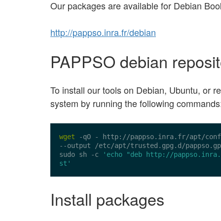
Our packages are available for Debian Book
http://pappso.inra.fr/debian
PAPPSO debian repositor
To install our tools on Debian, Ubuntu, or re
system by running the following commands
wget
 -qO - 
http://pappso.inra.fr/apt/conf
--output /etc/apt/trusted.gpg.d/pappso.gp
sudo sh -c 
'echo "deb http://pappso.inra.
st'
Install packages